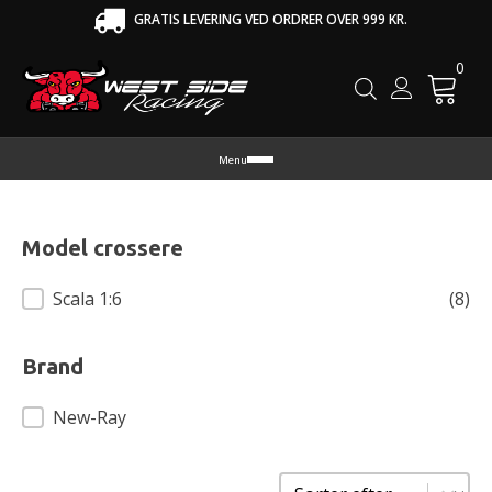
GRATIS LEVERING VED ORDRER OVER 999 KR.
0
Cart
Menu
Model crossere
Model crossere
Scala 1:6
(8)
Brand
Brand
New-Ray
Sorter
Sort content