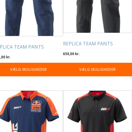
lges
vælges
på
residen
varesiden
REPLICA TEAM PANTS
PLICA TEAM PANTS
650,00
kr.
8,00
kr.
VÆLG MULIGHEDER
VÆLG MULIGHEDER
tte
Dette
re
vare
r
har
re
flere
rianter.
varianter.
lighederne
Mulighederne