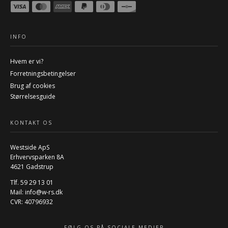
INFO
Hvem er vi?
Forretningsbetingelser
Brug af cookies
Størrelsesguide
KONTAKT OS
Westside ApS
Erhvervsparken 8A
4621 Gadstrup
Tlf. 59 29 13 01
Mail:
info@w-rs.dk
CVR: 40796932
FØLG OS PÅ SOCIALE MEDIER