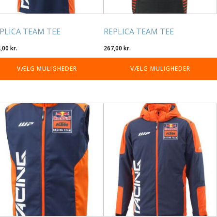
på
residen
varesiden
PLICA TEAM TEE
REPLICA TEAM TEE
4,00
kr.
267,00
kr.
VÆLG MULIGHEDER
VÆLG MULIGHEDER
tte
Dette
re
vare
r
har
re
flere
rianter.
varianter.
lighederne
Mulighederne
n
kan
lges
vælges
på