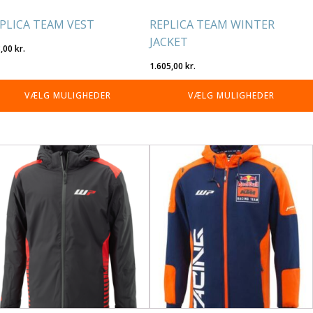
residen
varesiden
PLICA TEAM VEST
REPLICA TEAM WINTER
JACKET
8,00
kr.
1.605,00
kr.
VÆLG MULIGHEDER
VÆLG MULIGHEDER
tte
Dette
re
vare
r
har
re
flere
rianter.
varianter.
lighederne
Mulighederne
n
kan
lges
vælges
på
residen
varesiden