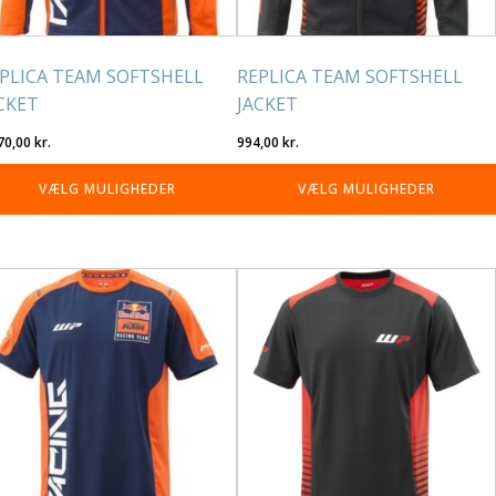
på
residen
varesiden
PLICA TEAM SOFTSHELL
REPLICA TEAM SOFTSHELL
CKET
JACKET
70,00
kr.
994,00
kr.
VÆLG MULIGHEDER
VÆLG MULIGHEDER
tte
Dette
re
vare
r
har
re
flere
rianter.
varianter.
lighederne
Mulighederne
n
kan
lges
vælges