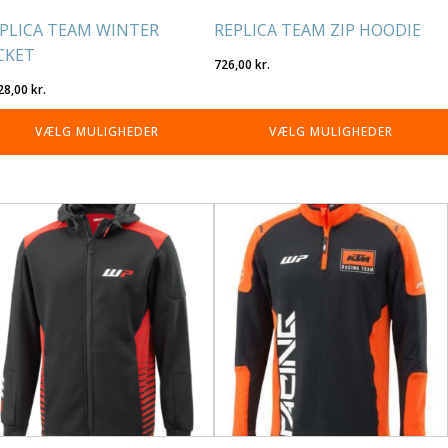
PLICA TEAM WINTER
REPLICA TEAM ZIP HOODIE
CKET
726,00
kr.
28,00
kr.
VÆLG MULIGHEDER
VÆLG MULIGHEDER
tte
Dette
re
vare
r
har
re
flere
rianter.
varianter.
lighederne
Mulighederne
n
kan
lges
vælges
på
residen
varesiden