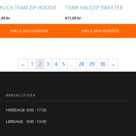
PLICA TEAM ZIP HOODIE
TEAM HALFZIP SWEATER
1,00
kr.
611,00
kr.
VÆLG MULIGHEDER
VÆLG MULIGHEDER
←
1
2
3
4
5
…
28
29
30
→
ÅBNINGSTIDER
HVERDAGE: 9:00 - 17:30
LØRDAGE: 9:00 - 13:00