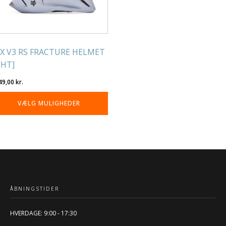
lges
residen
X V3 RS FRACTURE HELMET
HT]
49,00
kr.
VÆLG MULIGHEDER
ÅBNINGSTIDER
HVERDAGE: 9:00 - 17:30