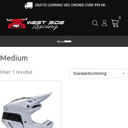
GRATIS LEVERING VED ORDRER OVER 999 KR.
0
Cart
Menu
Medium
Viser 1 resultat
tte
re
r
re
rianter.
lighederne
n