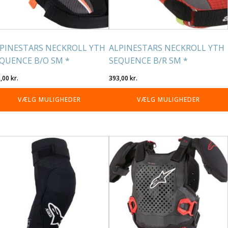
lges
vælges
på
residen
varesiden
PINESTARS NECKROLL YTH
ALPINESTARS NECKROLL YTH
QUENCE B/O SM *
SEQUENCE B/R SM *
3,00
kr.
393,00
kr.
VÆLG MULIGHEDER
VÆLG MULIGHEDER
tte
Dette
re
vare
r
har
re
flere
rianter.
varianter.
lighederne
Mulighederne
n
kan