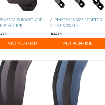
på
residen
varesiden
PINESTARS ROOST-GRD
ALPINESTARS SIZE ADAPTOR
H B-ACT B/R
KIT BNS XS/M *
7,00
kr.
433,00
kr.
VÆLG MULIGHEDER
VÆLG MULIGHEDER
tte
Dette
re
vare
r
har
re
flere
rianter.
varianter.
lighederne
Mulighederne
n
kan
lges
vælges