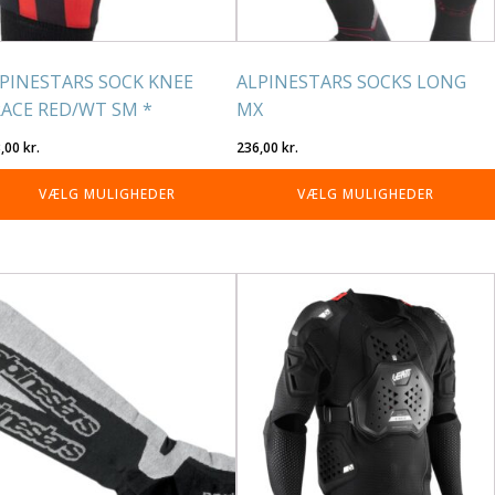
på
residen
varesiden
PINESTARS SOCK KNEE
ALPINESTARS SOCKS LONG
ACE RED/WT SM *
MX
3,00
kr.
236,00
kr.
VÆLG MULIGHEDER
VÆLG MULIGHEDER
tte
Dette
re
vare
r
har
re
flere
rianter.
varianter.
lighederne
Mulighederne
n
kan
lges
vælges