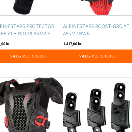
lges
vælges
på
residen
varesiden
PINESTARS PROTECTOR
ALPINESTARS ROOST-GRD YT
EE YTH BIO-PLASMA *
A5s V2 BWR
1,00
kr.
1.417,00
kr.
VÆLG MULIGHEDER
VÆLG MULIGHEDER
tte
Dette
re
vare
r
har
re
flere
rianter.
varianter.
lighederne
Mulighederne
n
kan
lges
vælges