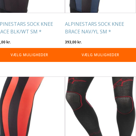
på
residen
varesiden
PINESTARS SOCK KNEE
ALPINESTARS SOCK KNEE
ACE BLK/WT SM *
BRACE NAV/YL SM *
3,00
kr.
393,00
kr.
VÆLG MULIGHEDER
VÆLG MULIGHEDER
tte
Dette
re
vare
r
har
re
flere
rianter.
varianter.
lighederne
Mulighederne
n
kan
lges
vælges