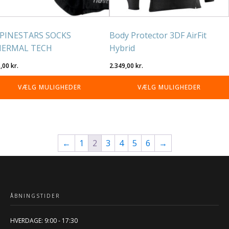
på
residen
varesiden
PINESTARS SOCKS
Body Protector 3DF AirFit
HERMAL TECH
Hybrid
6,00
kr.
2.349,00
kr.
VÆLG MULIGHEDER
VÆLG MULIGHEDER
←
1
2
3
4
5
6
→
ÅBNINGSTIDER
HVERDAGE: 9:00 - 17:30