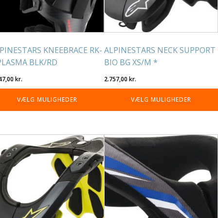
lges
vælges
på
residen
varesiden
PINESTARS KNEEBRACE RK-
ALPINESTARS NECK SUPPORT
PLASMA BLK/RD
BIO BG XS/M *
47,00
kr.
2.757,00
kr.
VÆLG MULIGHEDER
VÆLG MULIGHEDER
tte
Dette
re
vare
r
har
re
flere
rianter.
varianter.
lighederne
Mulighederne
n
kan