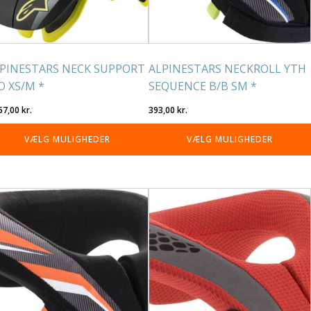
lges
vælges
på
residen
varesiden
PINESTARS NECK SUPPORT
ALPINESTARS NECKROLL YTH
O XS/M *
SEQUENCE B/B SM *
57,00
kr.
393,00
kr.
VÆLG MULIGHEDER
VÆLG MULIGHEDER
tte
Dette
re
vare
r
har
re
flere
rianter.
varianter.
lighederne
Mulighederne
n
kan