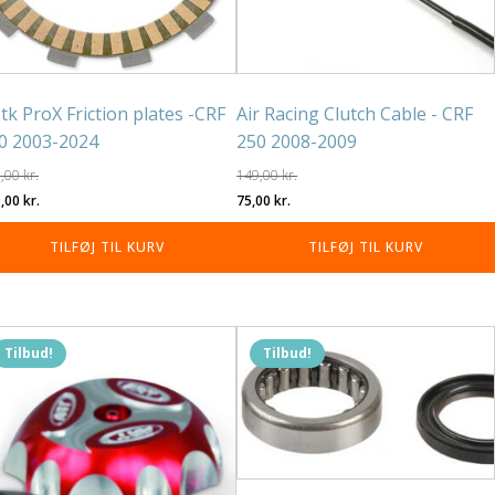
stk ProX Friction plates -CRF
Air Racing Clutch Cable - CRF
0 2003-2024
250 2008-2009
8,00
kr.
149,00
kr.
n
Den
Den
Den
9,00
kr.
75,00
kr.
rindelige
aktuelle
oprindelige
aktuelle
TILFØJ TIL KURV
TILFØJ TIL KURV
is
pris
pris
pris
r:
er:
var:
er:
,00 kr..
339,00 kr..
149,00 kr..
75,00 kr..
Tilbud!
Tilbud!