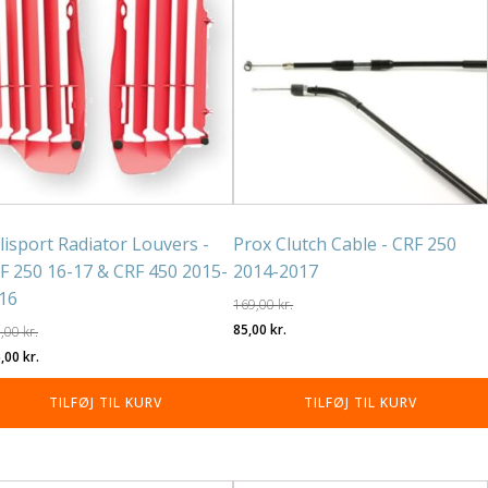
lisport Radiator Louvers -
Prox Clutch Cable - CRF 250
F 250 16-17 & CRF 450 2015-
2014-2017
16
169,00
kr.
Den
Den
85,00
kr.
9,00
kr.
n
Den
oprindelige
aktuelle
5,00
kr.
rindelige
aktuelle
pris
pris
TILFØJ TIL KURV
TILFØJ TIL KURV
is
pris
var:
er:
r:
er:
169,00 kr..
85,00 kr..
,00 kr..
175,00 kr..