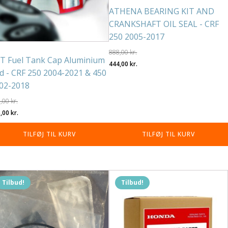
ATHENA BEARING KIT AND
CRANKSHAFT OIL SEAL - CRF
250 2005-2017
888,00
kr.
T Fuel Tank Cap Aluminium
Den
Den
444,00
kr.
d - CRF 250 2004-2021 & 450
oprindelige
aktuelle
02-2018
pris
pris
var:
er:
9,00
kr.
n
Den
888,00 kr..
444,00 kr..
5,00
kr.
rindelige
aktuelle
TILFØJ TIL KURV
TILFØJ TIL KURV
is
pris
r:
er:
,00 kr..
175,00 kr..
Tilbud!
Tilbud!