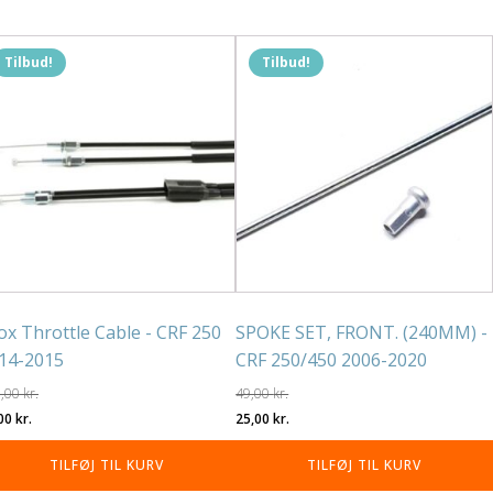
679,00 kr..
339,00 kr..
Tilbud!
Tilbud!
ox Throttle Cable - CRF 250
SPOKE SET, FRONT. (240MM) -
14-2015
CRF 250/450 2006-2020
9,00
kr.
49,00
kr.
n
Den
Den
Den
,00
kr.
25,00
kr.
rindelige
aktuelle
oprindelige
aktuelle
TILFØJ TIL KURV
TILFØJ TIL KURV
is
pris
pris
pris