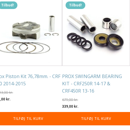
Tilbud!
Tilbud!
ox Piston Kit 76,78mm. - CRF
PROX SWINGARM BEARING
0 2014-2015
KIT - CRF250R 14-17 &
CRF450R 13-16
93,00
kr.
n
Den
6,00
kr.
679,00
kr.
rindelige
aktuelle
Den
Den
339,00
kr.
is
pris
oprindelige
aktuelle
TILFØJ TIL KURV
TILFØJ TIL KURV
r:
er:
pris
pris
93,00 kr..
746,00 kr..
var:
er: