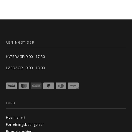
r:
er:
var:
er:
,00 kr..
85,00 kr..
49,00 kr..
25,00 kr..
ÅBNINGSTIDER
HVERDAGE: 9:00 - 17:30
LØRDAGE: 9:00 - 13:00
INFO
Hvem er vi?
Forretningsbetingelser
Brug af cookies