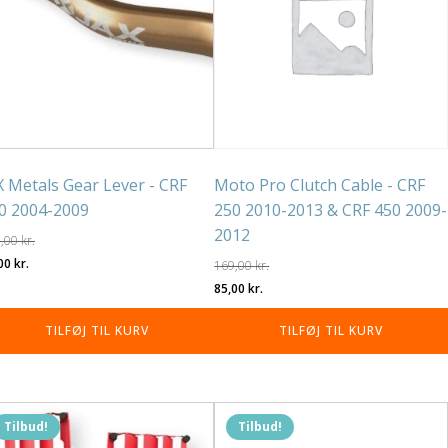
X Metals Gear Lever - CRF
Moto Pro Clutch Cable - CRF
0 2004-2009
250 2010-2013 & CRF 450 2009-
2012
9,00
kr.
n
Den
,00
kr.
169,00
kr.
rindelige
aktuelle
Den
Den
85,00
kr.
is
pris
oprindelige
aktuelle
TILFØJ TIL KURV
TILFØJ TIL KURV
r:
er:
pris
pris
,00 kr..
99,00 kr..
var:
er:
169,00 kr..
85,00 kr..
Tilbud!
Tilbud!