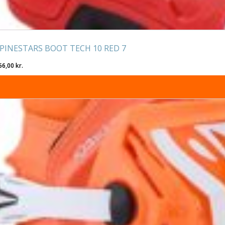
PINESTARS BOOT TECH 10 RED 7
56,00
kr.
tte
re
r
re
rianter.
lighederne
n
lges
residen