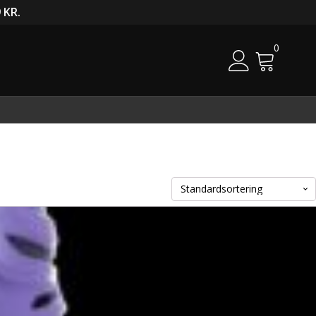
 KR.
0
Cart