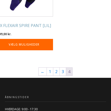
lges
residen
X FLEXAIR SPIRE PANT [LIL]
99,00
kr.
VÆLG MULIGHEDER
←
1
2
3
4
ÅBNINGSTIDER
HVERDAGE: 9:00 - 17:30