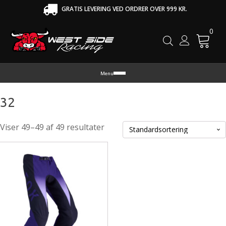
GRATIS LEVERING VED ORDRER OVER 999 KR.
0
Cart
Menu
32
Viser 49–49 af 49 resultater
tte
re
r
re
rianter.
lighederne
n