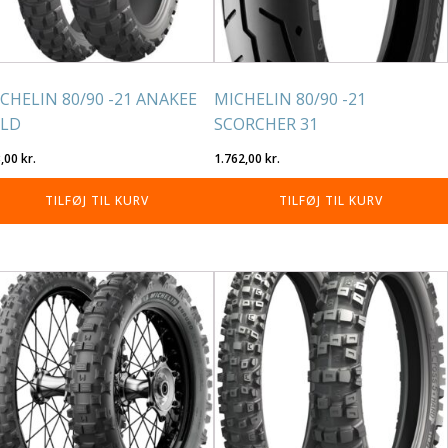
CHELIN 80/90 -21 ANAKEE
MICHELIN 80/90 -21
ILD
SCORCHER 31
3,00
kr.
1.762,00
kr.
TILFØJ TIL KURV
TILFØJ TIL KURV