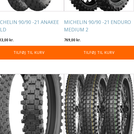
CHELIN 90/90 -21 ANAKEE
MICHELIN 90/90 -21 ENDURO
ILD
MEDIUM 2
13,00
kr.
769,00
kr.
TILFØJ TIL KURV
TILFØJ TIL KURV