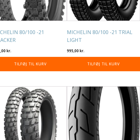
CHELIN 80/100 -21
MICHELIN 80/100 -21 TRIAL
ACKER
LIGHT
3,00
kr.
995,00
kr.
TILFØJ TIL KURV
TILFØJ TIL KURV