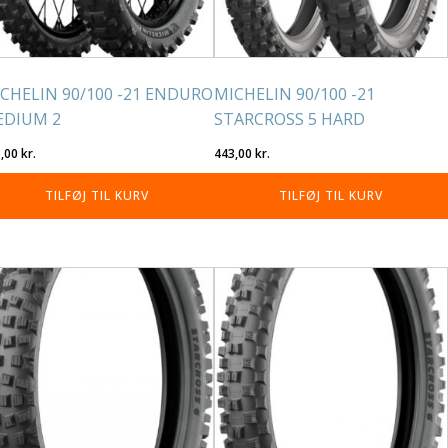
CHELIN 90/100 -21 ENDURO
MICHELIN 90/100 -21
EDIUM 2
STARCROSS 5 HARD
1,00
kr.
443,00
kr.
TILFØJ TIL KURV
TILFØJ TIL KURV