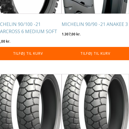
CHELIN 90/100 -21
MICHELIN 90/90 -21 ANAKEE 3
ARCROSS 6 MEDIUM SOFT
1.307,00
kr.
9,00
kr.
TILFØJ TIL KURV
TILFØJ TIL KURV