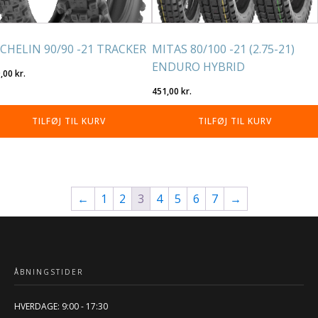
CHELIN 90/90 -21 TRACKER
MITAS 80/100 -21 (2.75-21)
ENDURO HYBRID
9,00
kr.
451,00
kr.
TILFØJ TIL KURV
TILFØJ TIL KURV
←
1
2
3
4
5
6
7
→
ÅBNINGSTIDER
HVERDAGE: 9:00 - 17:30