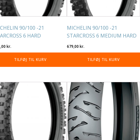
CHELIN 90/100 -21
MICHELIN 90/100 -21
ARCROSS 6 HARD
STARCROSS 6 MEDIUM HARD
1,00
kr.
679,00
kr.
TILFØJ TIL KURV
TILFØJ TIL KURV