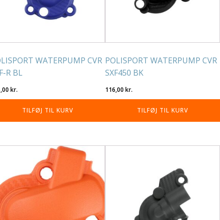
LISPORT WATERPUMP CVR
POLISPORT WATERPUMP CVR
F-R BL
SXF450 BK
6,00
kr.
116,00
kr.
TILFØJ TIL KURV
TILFØJ TIL KURV