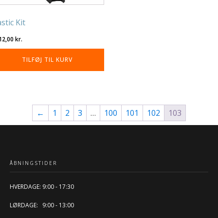
stic Kit
12,00
kr.
TILFØJ TIL KURV
←
1
2
3
…
100
101
102
103
ÅBNINGSTIDER
HVERDAGE: 9:00 - 17:30
LØRDAGE: 9:00 - 13:00