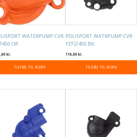
LISPORT WATERPUMP CVR
POLISPORT WATRPUMP CVR
F450 OR
YZF2/450 BK
6,00
kr.
116,00
kr.
TILFØJ TIL KURV
TILFØJ TIL KURV