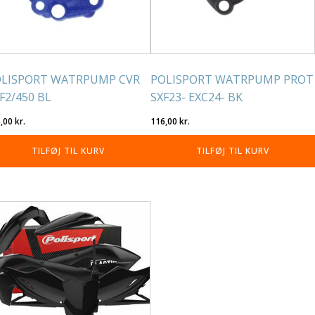
LISPORT WATRPUMP CVR
POLISPORT WATRPUMP PROT
F2/450 BL
SXF23- EXC24- BK
6,00
kr.
116,00
kr.
TILFØJ TIL KURV
TILFØJ TIL KURV