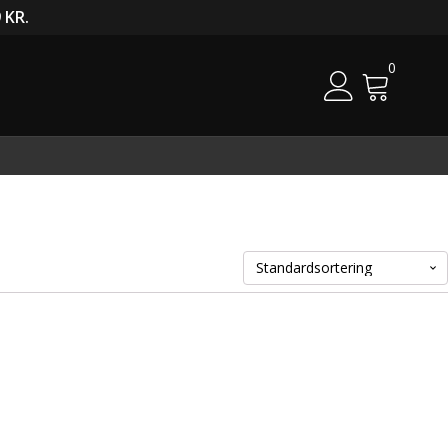
 KR.
0
Cart