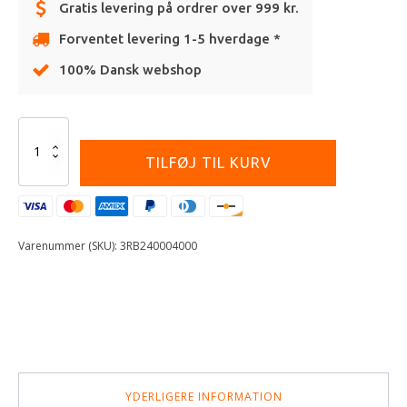
Gratis levering på ordrer over 999 kr.
Forventet levering 1-5 hverdage *
100% Dansk webshop
Alternative:
REPLICA
TEAM
TILFØJ TIL KURV
FLAT
CAP
antal
Varenummer (SKU):
3RB240004000
YDERLIGERE INFORMATION