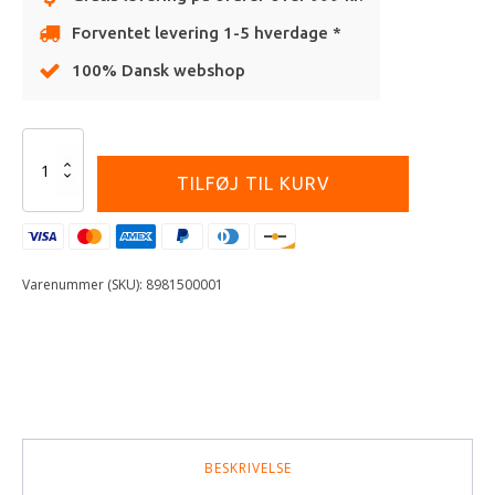
Forventet levering 1-5 hverdage *
100% Dansk webshop
Alternative:
POLISPORT
PIT
TILFØJ TIL KURV
BIKE
STAND
FOLDABLE
POLISPORT
LOGO
Varenummer (SKU):
8981500001
YELLOW
antal
BESKRIVELSE