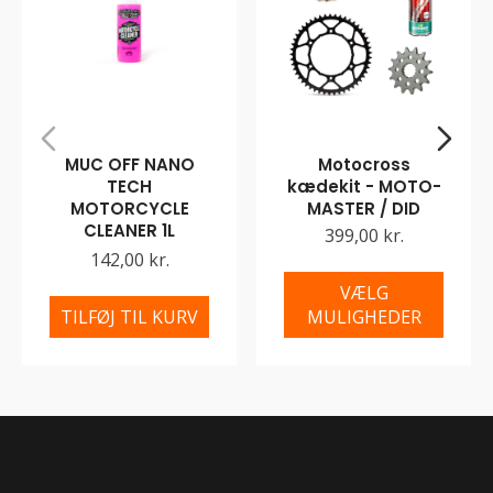
MUC OFF NANO
Motocross
TECH
kædekit - MOTO-
MOTORCYCLE
MASTER / DID
CLEANER 1L
399,00 kr.
142,00 kr.
VÆLG
TILFØJ TIL KURV
MULIGHEDER