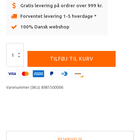
Gratis levering på ordrer over 999 kr.
Forventet levering 1-5 hverdage *
100% Dansk webshop
Alternative:
POLISPORT
PIT
TILFØJ TIL KURV
BIKE
STAND
FOLDABLE
POLISPORT
LOGO
Varenummer (SKU):
8981500006
BLACK/WHITE
antal
BESKRIVELSE