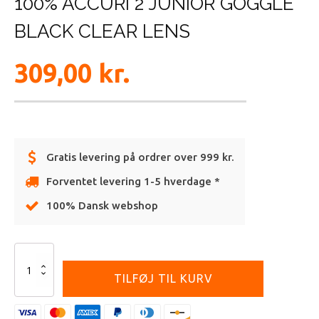
100% ACCURI 2 JUNIOR GOGGLE
BLACK CLEAR LENS
309,00
kr.
Gratis levering på ordrer over 999 kr.
Forventet levering 1-5 hverdage *
100% Dansk webshop
Alternative:
100%
ACCURI
TILFØJ TIL KURV
2
JUNIOR
GOGGLE