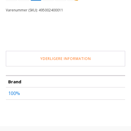
BLACK
CLEAR
Varenummer (SKU):
495002400011
LENS
antal
YDERLIGERE INFORMATION
Brand
100%