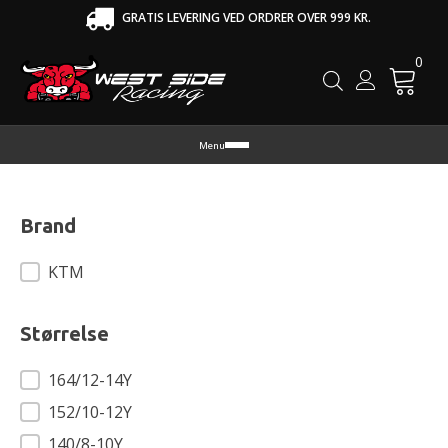
GRATIS LEVERING VED ORDRER OVER 999 KR.
0
Cart
Menu
Brand
Brand
KTM
Størrelse
Størrelse
164/12-14Y
152/10-12Y
140/8-10Y