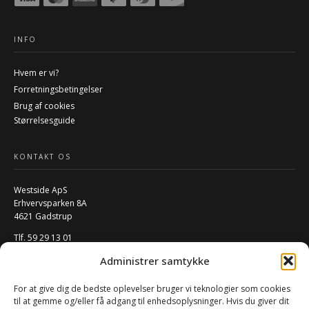
INFO
Hvem er vi?
Forretningsbetingelser
Brug af cookies
Størrelsesguide
KONTAKT OS
Westside ApS
Erhvervsparken 8A
4621 Gadstrup
Tlf. 59 29 13 01
Mail:
info@w-rs.dk
Administrer samtykke
CVR: 40796932
For at give dig de bedste oplevelser bruger vi teknologier som cookies
FØLG OS PÅ SOCIALE MEDIER
til at gemme og/eller få adgang til enhedsoplysninger. Hvis du giver dit