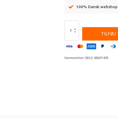
100% Dansk webshop
Alternative:
ISA
lock
TILFØJ
screw
M8x1
l7
Alu
(48601495)
Varenummer (SKU):
48601495
antal