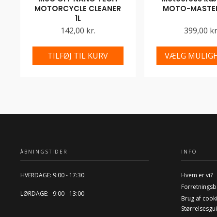
MOTORCYCLE CLEANER
MOTO-MASTER
1L
142,00 kr.
399,00 kr
TILFØJ TIL KURV
VÆLG MULIG
ÅBNINGSTIDER
INFO
HVERDAGE: 9:00 - 17:30
Hvem er vi?
Forretningsb
LØRDAGE: 9:00 - 13:00
Brug af cook
Størrelsesgu