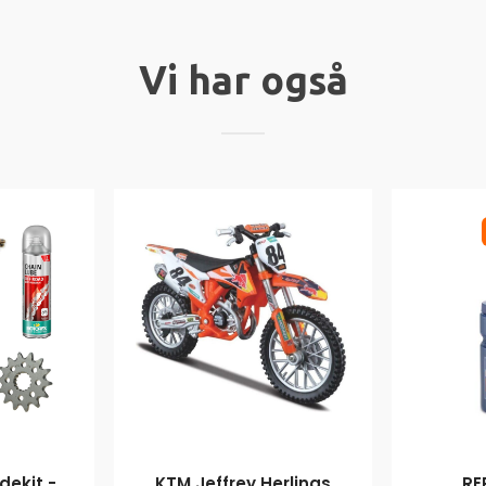
Vi har også
ekit -
KTM Jeffrey Herlings
RE