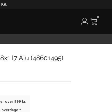
 KR.
0
Cart
8x1 l7 Alu (48601495)
rer over 999 kr.
5 hverdage *