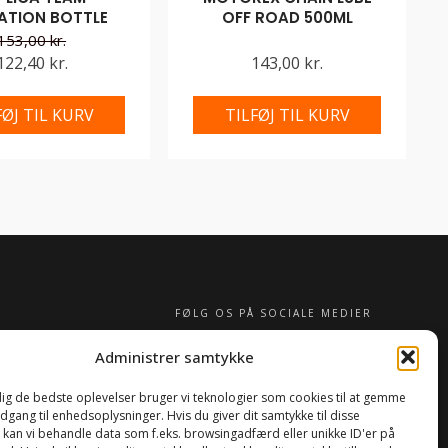
ATION BOTTLE
OFF ROAD 500ML
153,00 kr.
122,40 kr.
143,00 kr.
FØJ TIL KURV
TILFØJ TIL KURV
FØLG OS PÅ SOCIALE MEDIER
Administrer samtykke
 dig de bedste oplevelser bruger vi teknologier som cookies til at gemme
adgang til enhedsoplysninger. Hvis du giver dit samtykke til disse
, kan vi behandle data som f.eks. browsingadfærd eller unikke ID'er på