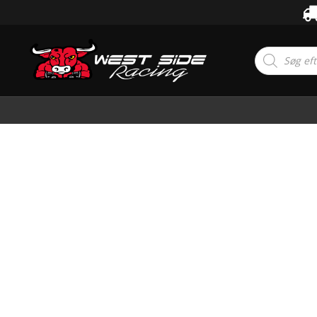
Products
search