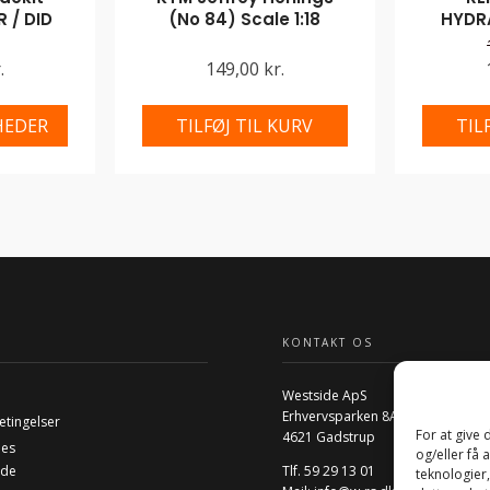
 / DID
(No 84) Scale 1:18
HYDR
.
149,00 kr.
HEDER
TILFØJ TIL KURV
TIL
KONTAKT OS
Westside ApS
Erhvervsparken 8A
etingelser
For at give
4621 Gadstrup
ies
og/eller få 
ide
Tlf. 59 29 13 01
teknologier