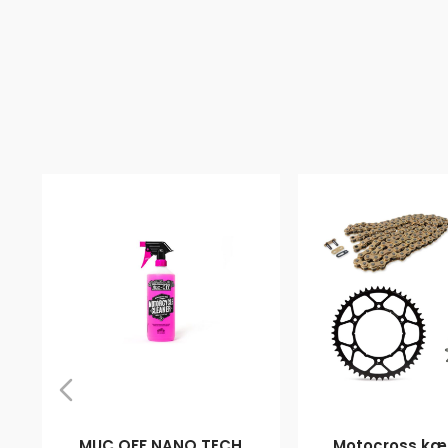
MUC OFF NANO TECH
Motocross kæd