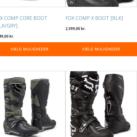
residen
varesiden
X COMP CORE BOOT
FOX COMP X BOOT [BLK]
LK/GRY]
2.399,00
kr.
49,00
kr.
VÆLG MULIGHEDER
VÆLG MULIGHEDER
tte
Dette
re
vare
r
har
re
flere
rianter.
varianter.
lighederne
Mulighederne
n
kan
lges
vælges
på