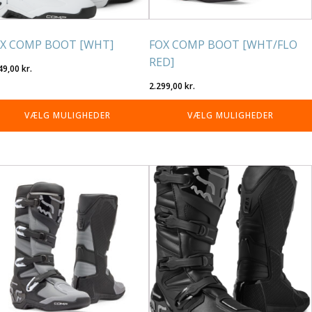
på
residen
varesiden
X COMP BOOT [WHT]
FOX COMP BOOT [WHT/FLO
RED]
49,00
kr.
2.299,00
kr.
VÆLG MULIGHEDER
VÆLG MULIGHEDER
tte
Dette
re
vare
r
har
re
flere
rianter.
varianter.
lighederne
Mulighederne
n
kan
lges
vælges
på