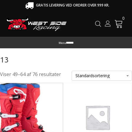
GRATIS LEVERING VED ORDRER OVER 999 KR.
0
Cart
Menu
13
Viser 49–64 af 76 resultater
tte
Dette
re
vare
r
har
re
flere
rianter.
varianter.
lighederne
Mulighederne
n
kan