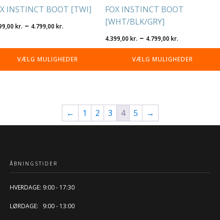
X INSTINCT BOOT [TWI]
FOX INSTINCT BOOT
[WHT/BLK/GRY]
Prisinterval:
–
99,00
kr.
4.799,00
kr.
4.399,00 kr.
Prisinterva
–
4.399,00
kr.
4.799,00
kr.
til
4.399,00 kr
VÆLG MULIGHEDER
VÆLG MULIGHEDER
4.799,00 kr.
til
4.799,00 kr
←
1
2
3
4
5
→
ÅBNINGSTIDER
HVERDAGE: 9:00 - 17:30
LØRDAGE: 9:00 - 13:00