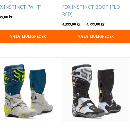
X INSTINCT [WHT]
FOX INSTINCT BOOT [FLO
RED]
99,00
kr.
Prisinterva
–
4.399,00
kr.
4.799,00
kr.
4.399,00 kr
VÆLG MULIGHEDER
VÆLG MULIGHEDER
til
4.799,00 kr
tte
Dette
re
vare
r
har
re
flere
rianter.
varianter.
lighederne
Mulighederne
n
kan
lges
vælges
på
residen
varesiden