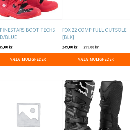
lges
vælges
på
residen
varesiden
PINESTARS BOOT TECH5
FOX 22 COMP FULL OUTSOLE
D/BLUE
[BLK]
Prisinterval:
–
35,00
kr.
249,00
kr.
299,00
kr.
249,00 kr.
VÆLG MULIGHEDER
VÆLG MULIGHEDER
til
299,00 kr.
tte
Dette
re
vare
r
har
re
flere
rianter.
varianter.
lighederne
Mulighederne
n
kan