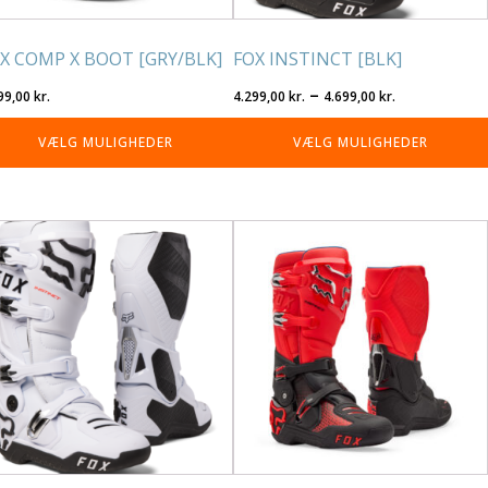
residen
varesiden
X COMP X BOOT [GRY/BLK]
FOX INSTINCT [BLK]
Prisinterva
–
99,00
kr.
4.299,00
kr.
4.699,00
kr.
4.299,00 kr
VÆLG MULIGHEDER
VÆLG MULIGHEDER
til
4.699,00 kr
tte
Dette
re
vare
r
har
re
flere
rianter.
varianter.
lighederne
Mulighederne
n
kan
lges
vælges
på
residen
varesiden