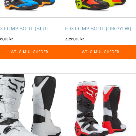
lges
vælges
på
residen
varesiden
X COMP BOOT [BLU]
FOX COMP BOOT [ORG/YLW]
99,00
kr.
2.299,00
kr.
VÆLG MULIGHEDER
VÆLG MULIGHEDER
tte
Dette
re
vare
r
har
re
flere
rianter.
varianter.
lighederne
Mulighederne
n
kan
lges
vælges