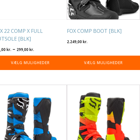
lges
vælges
på
residen
varesiden
X 22 COMP X FULL
FOX COMP BOOT [BLK]
TSOLE [BLK]
2.249,00
kr.
Prisinterval:
–
9,00
kr.
299,00
kr.
249,00 kr.
VÆLG MULIGHEDER
VÆLG MULIGHEDER
til
299,00 kr.
tte
Dette
re
vare
r
har
re
flere
rianter.
varianter.
lighederne
Mulighederne
n
kan